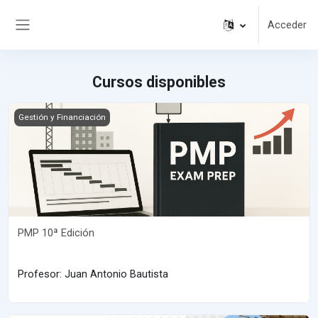
Salta al contenido principal
Acceder
Panel lateral
Cursos disponibles
Imagen del curso PMP 10ª Edición
Gestión y Financiación
PMP 10ª Edición
Profesor: Juan Antonio Bautista