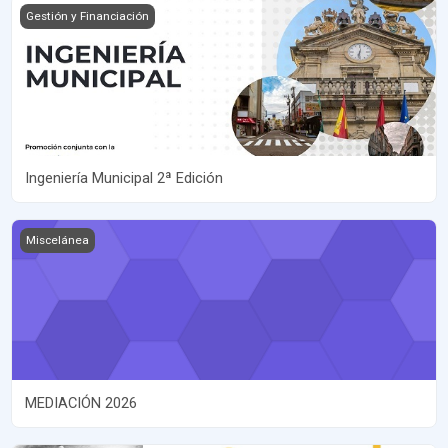
Imagen del curso Ingeniería Municipal 2ª Edición
Gestión y Financiación
Ingeniería Municipal 2ª Edición
Imagen del curso MEDIACIÓN 2026
Miscelánea
MEDIACIÓN 2026